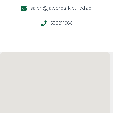
salon@jaworparkiet-lodz.pl
536811666